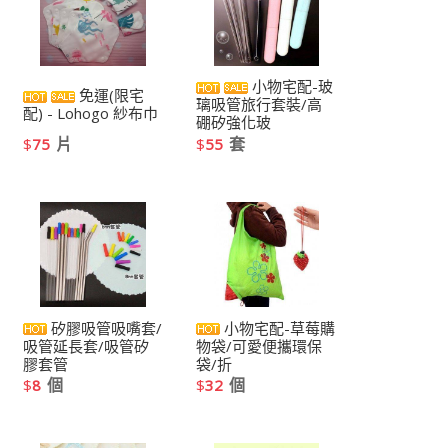
小物宅配-玻
免運(限宅
璃吸管旅行套裝/高
配) - Lohogo 紗布巾
硼矽強化玻
片
套
$
75
$
55
矽膠吸管吸嘴套/
小物宅配-草莓購
吸管延長套/吸管矽
物袋/可愛便攜環保
膠套管
袋/折
個
個
$
8
$
32