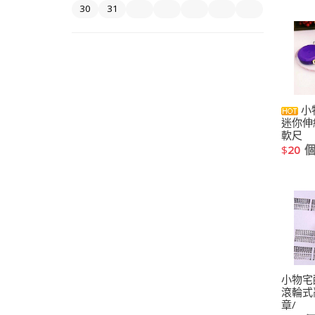
30
31
小
迷你伸
軟尺
$
20
小物宅
滾輪式
章/