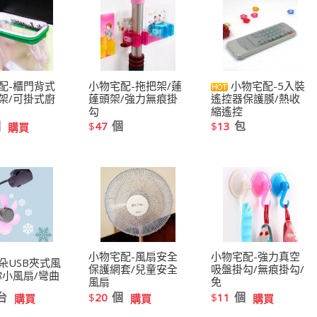
配-櫃門背式
小物宅配-拖把架/蓮
小物宅配-5入裝
架/可掛式廚
蓬頭架/強力無痕掛
遙控器保護膜/熱收
勾
縮遙控
個
個
包
$
47
$
13
購買
小物宅配-風扇安全
小物宅配-強力真空
朵USB夾式風
保護網套/兒童安全
吸盤掛勾/無痕掛勾/
你小風扇/彎曲
風扇
免
台
個
個
$
20
$
11
購買
購買
購買