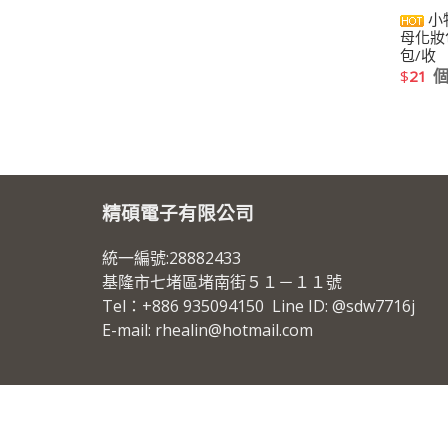
小
母化妝
包/收
$
21
精碩電子有限公司
統一編號:28882433
基隆市七堵區堵南街５１－１１號
Tel：+886 935094150 Line ID: @sdw7716j
E-mail: rhealin@hotmail.com