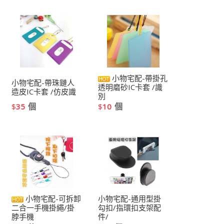
小物宅配-帶掛孔
小物宅配-帶珠鏈人
透明磨砂IC卡套 /識
造皮IC卡套 /仿皮識
別
個
個
$
35
$
10
小物宅配-可拆卸
小物宅配-通用型掛
二合一手機掛繩/掛
勾扣/指環扣支架配
脖手機
件/