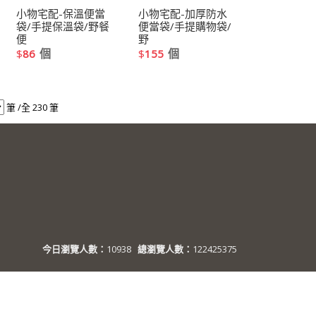
小物宅配-保溫便當
小物宅配-加厚防水
袋/手提保溫袋/野餐
便當袋/手提購物袋/
便
野
個
個
$
86
$
155
筆 /全 230 筆
今日瀏覽人數：
10938
總瀏覽人數：
122425375