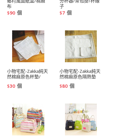
鄉村風面紙盒/棉麻
分杯器/茶包掛/杯緣
布
子
個
個
$
90
$
7
小物宅配-Zakka純天
小物宅配-Zakka純天
然棉麻原色杯墊/
然棉麻原色隔熱墊
個
個
$
30
$
80