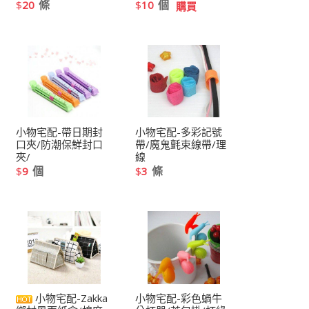
條
個
$
20
$
10
購買
小物宅配-帶日期封
小物宅配-多彩記號
口夾/防潮保鮮封口
帶/魔鬼氈束線帶/理
夾/
線
個
條
$
9
$
3
小物宅配-Zakka
小物宅配-彩色蝸牛