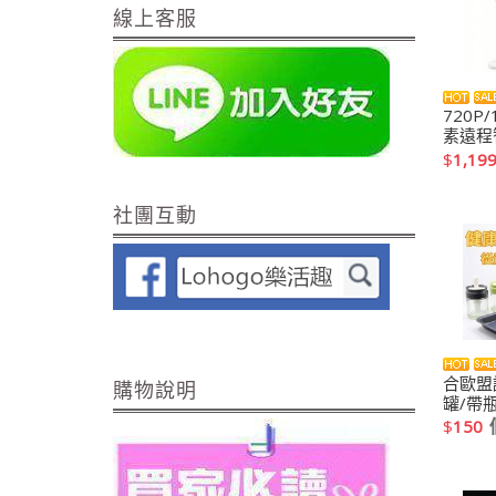
線上客服
720P
素遠程
$
1,19
社團互動
合歐盟
購物說明
罐/帶
$
150