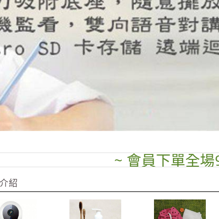
~ 會員下單全場95折 
介紹