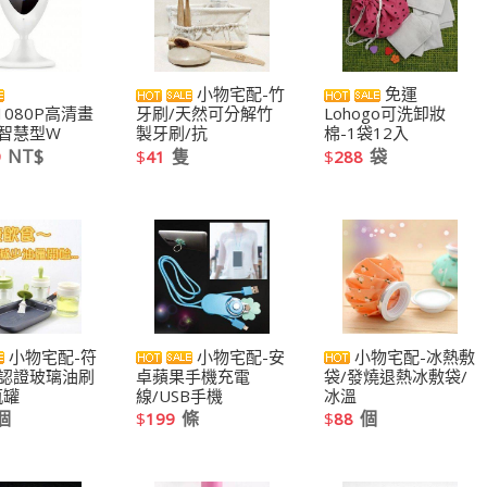
小物宅配-竹
免運
/1080P高清畫
牙刷/天然可分解竹
Lohogo可洗卸妝
智慧型W
製牙刷/抗
棉-1袋12入
NT$
隻
袋
9
$
41
$
288
小物宅配-符
小物宅配-安
小物宅配-冰熱敷
認證玻璃油刷
卓蘋果手機充電
袋/發燒退熱冰敷袋/
瓶罐
線/USB手機
冰溫
個
條
個
$
199
$
88