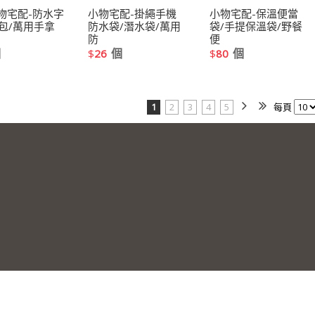
物宅配-防水字
小物宅配-掛繩手機
小物宅配-保溫便當
包/萬用手拿
防水袋/潛水袋/萬用
袋/手提保溫袋/野餐
防
便
個
個
個
$
26
$
80
1
2
3
4
5
每頁