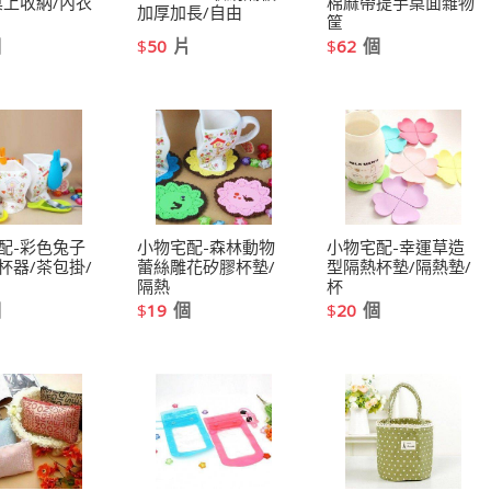
桌上收納/內衣
棉麻帶提手桌面雜物
加厚加長/自由
筐
個
片
個
$
50
$
62
配-彩色兔子
小物宅配-森林動物
小物宅配-幸運草造
杯器/茶包掛/
蕾絲雕花矽膠杯墊/
型隔熱杯墊/隔熱墊/
隔熱
杯
個
個
個
$
19
$
20