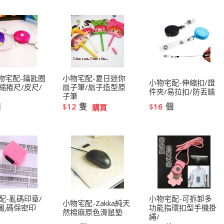
物宅配-鑰匙圈
小物宅配-夏日迷你
小物宅配-伸縮扣/證
縮捲尺/皮尺/
扇子筆/扇子造型原
件夾/易拉扣/防丟鑰
子筆
個
隻
個
$
12
$
16
購買
配-亂碼印章/
小物宅配-可拆卸多
小物宅配-Zakka純天
亂碼保密印
功能指環扣型手機掛
然棉麻原色滑鼠墊
繩/