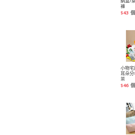
納盒/
褲
$
43
小物宅
耳朵分
茶
$
46