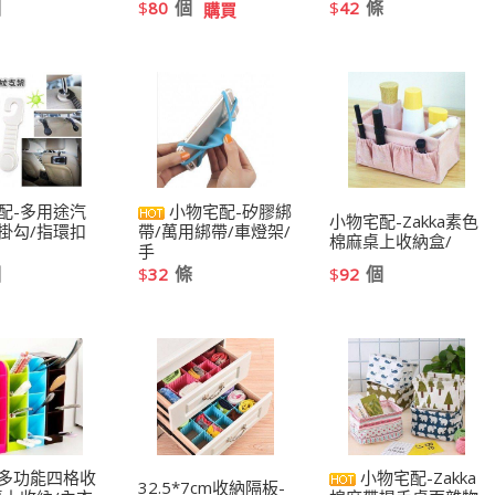
個
個
條
$
80
$
42
購買
配-多用途汽
小物宅配-矽膠綁
小物宅配-Zakka素色
掛勾/指環扣
帶/萬用綁帶/車燈架/
棉麻桌上收納盒/
手
個
條
個
$
32
$
92
多功能四格收
小物宅配-Zakka
32.5*7cm收納隔板-