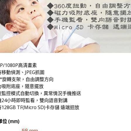
0P/1080P高清畫素
持移動偵測、JPEG抓圖
60°旋轉支架，自由調整方向
力吸附底座，隨意擺放
夜監控模式自動切換，異常情況手機推送
機24小時即時監看，雙向語音對講
128GB TF(Micro SD)卡存儲 遠端迴放
單位 (mm)