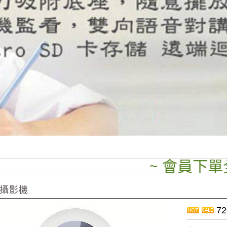
~ 會員下單全場95折
攝影機
7