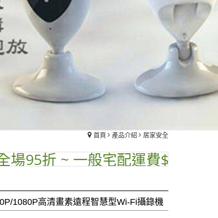
首頁
產品介紹
居家安全
 ~ 一般宅配運費$70 ~ 品名標示"
20P/1080P高清畫素遠程智慧型Wi-Fi攝錄機