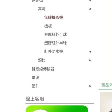
高清
無線攝影機
機板
金屬紅外半球
塑膠紅外半球
紅外防水機
類比
雙絞線傳輸器
電源
商品
配件
線上客服