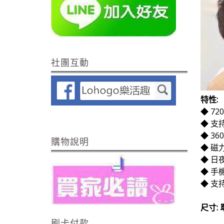
社團互動
特性:
◆ 72
◆ 支
◆ 3
購物說明
◆ 磁
◆ 日
◆ 手
◆ 支持
尺寸: 
刷卡付款