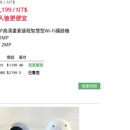
9 / NT$
1,199 / NT$
入後更便宜
080P高清畫素遠程智慧型Wi-Fi攝錄機
 1MP
P 2MP
價錢
庫存
20
$1199
48
我要購買
080
$2199
0
已售完
我要詢問