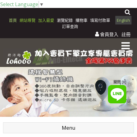
Select Language
▼
首頁
網站導覽
加入最愛
瀏覽紀錄
購物車
填寫付款單
English
訂單查詢
會員登入
註冊
關閉 [X]
Menu