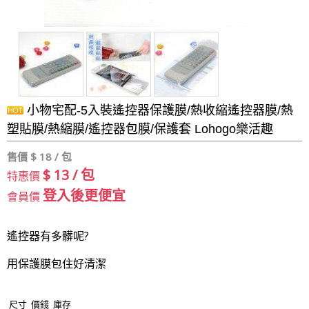
小物宅配-5入裝遙控器保護膜/熱收縮遙控器膜/熱
塑貼膜/熱縮膜/遙控器包膜/保護套 Lohogo樂活趣
售價 $
18 / 包
$ 13 / 包
特惠價
登入後更便宜
會員價
遙控器有多髒呢?
用保護膜包住好清潔
尺寸
價錢
庫存