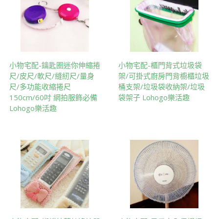
小物宅配-鑰匙圈迷你伸縮捲
小物宅配-櫃門背式垃圾袋
尺/皮尺/軟尺/縫紉尺/量身
架/可掛式廚房門背櫥櫃垃圾
尺/多功能收縮捲尺
桶支架/垃圾袋收納架/垃圾
150cm/60吋 網拍服飾必備
袋架子 Lohogo樂活趣
Lohogo樂活趣