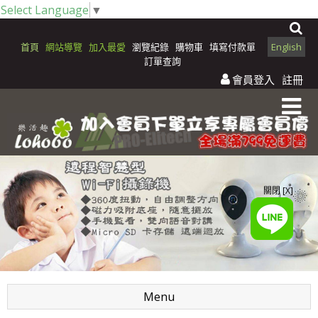
Select Language
▼
首頁
網站導覽
加入最愛
瀏覽紀錄
購物車
填寫付款單
English
訂單查詢
會員登入
註冊
關閉 [X]
Menu