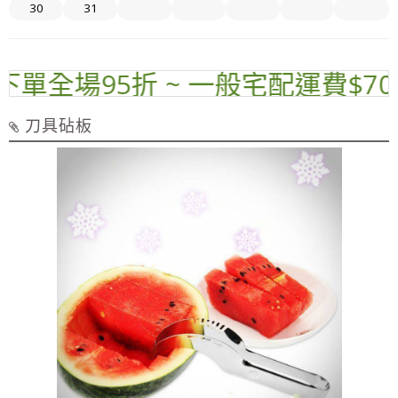
30
31
單全場95折 ~ 一般宅配運費$70 ~
刀具砧板