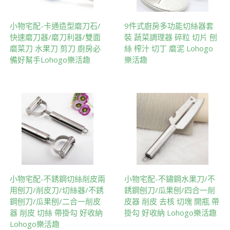
小物宅配-卡通造型磨刀石/
9件式廚房多功能切絲器套
快速磨刀器/磨刀利器/雙面
裝 蔬菜調理器 碎粒 切片 刨
磨菜刀 水果刀 剪刀 廚房必
絲 榨汁 切丁 磨泥 Lohogo
備好幫手Lohogo樂活趣
樂活趣
小物宅配-不銹鋼切絲削皮兩
小物宅配-不鏽鋼水果刀/不
用刨刀/削皮刀/切絲器/不銹
銹鋼刨刀/瓜果刨/四合一削
鋼刨刀/瓜果刨/二合一削皮
皮器 削皮 去核 切塊 開瓶 帶
器 削皮 切絲 帶掛勾 好收納
掛勾 好收納 Lohogo樂活趣
Lohogo樂活趣