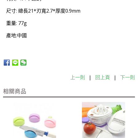
尺寸: 總長21*刃寬2.7*厚度0.9mm
重量: 77g
產地:中國
上一則
|
回上頁
|
下一則
相關商品