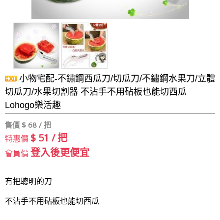
小物宅配-不鏽鋼西瓜刀/切瓜刀/不鏽鋼水果刀/立體
切瓜刀/水果切割器 不沾手不用砧板也能切西瓜
Lohogo樂活趣
售價 $
68 / 把
$ 51 / 把
特惠價
登入後更便宜
會員價
有把聰明的刀
不沾手不用砧板也能切西瓜