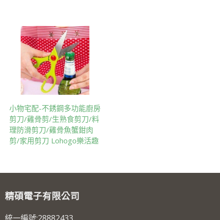
小物宅配-不銹鋼多功能廚房
剪刀/雞骨剪/生熟食剪刀/料
理防滑剪刀/雞骨魚蟹鉗肉
剪/家用剪刀 Lohogo樂活趣
精碩電子有限公司
統一編號:28882433