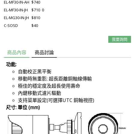
EL-MF30-IN-AH
$740
EL-MF30-IN-JH
$710
0
EL-MG30-IN-JH
$810
C-SOSD
$40
我要詢問
商品內容
商品討論
功能:
自動校正黑平衡
移動時無重影; 超長距離銅軸線傳輸
極佳的穩定度及超長使用壽命
內鍵移動式濾片驅動
支持菜單設定(可選擇UTC 銅軸視控)
尺寸: 單位 (mm)