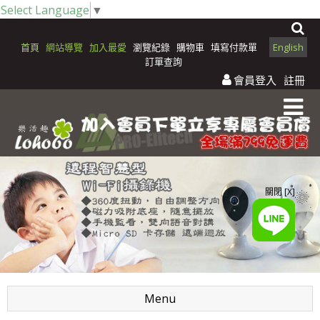
Select Language
▼
首頁
網站導覽
加入最愛
瀏覽紀錄
購物車
填寫付款單
English
訂單查詢
會員登入
註冊
關閉 [X]
Menu