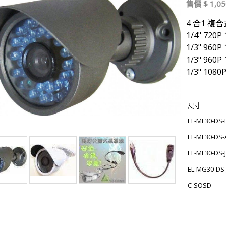
售價 $ 1,05
4 合1 
1/4" 720P
1/3" 960P
1/3" 960P
1/3" 108
尺寸
EL-MF30-DS
EL-MF30-DS-
EL-MF30-DS-
EL-MG30-DS-
C-SOSD