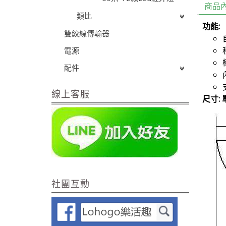
商品
類比
功能:
雙絞線傳輸器
電源
配件
線上客服
尺寸: 
社團互動