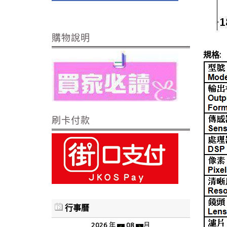
購物說明
規格:
刷卡付款
行事曆
2026
年
08
月