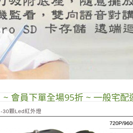
下單全場95折 ~ 一般宅配運費$70 
米-30顆Led紅外燈
720P/9