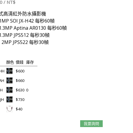
0 / NT$
複合式高清紅外防水攝影機
 1MP SOI JX-H42 每秒60幀
 1.3MP Aptina AR0130 每秒60幀
 1.3MP JPS512 每秒30幀
0P 2MP JPS522 每秒30幀
顏色
價錢
庫存
-HH
$600
AH
$660
JH
$630
0
JH
$730
$40
我要詢問