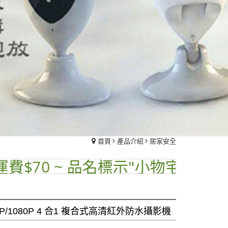
首頁
產品介紹
居家安全
~ 品名標示"小物宅配"運費再優惠只要
60P/1080P 4 合1 複合式高清紅外防水攝影機