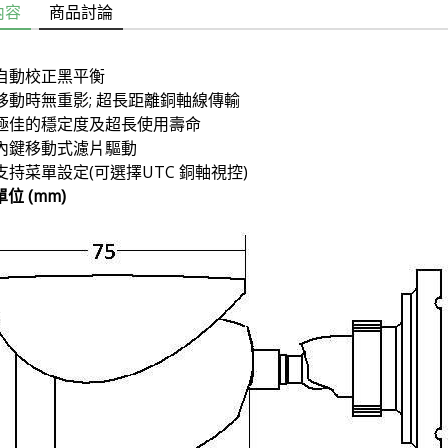
內容
商品討論
自動校正黑平衡
移動時無重影; 超長距離銅軸線傳輸
極佳的穩定度及超長使用壽命
內鍵移動式濾片驅動
支持菜單設定(可選擇UTC 銅軸視控)
單位 (mm)