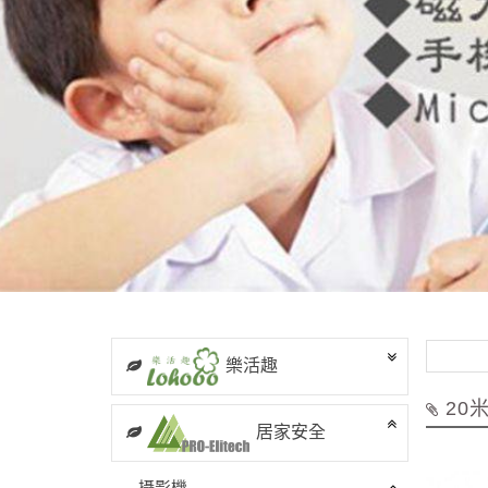
~ 會員
樂活趣
20
居家安全
攝影機