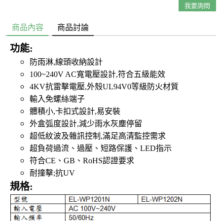
我要詢問
商品內容
商品討論
功能:
防雨淋,線頭收納設計
100~240V AC寬電壓設計,符合五級能效
4KV抗雷擊電壓,外殼UL94V0等級防火材質
輸入免螺絲端子
體積小,卡扣式設計,易安裝
外盒弧度設計,減少雨水灰塵停留
超低紋波及雜訊控制,滿足高清監控需求
超負荷過流、過壓、短路保護、LED指示
符合CE、GB、RoHS認證要求
耐撞擊;抗UV
規格: