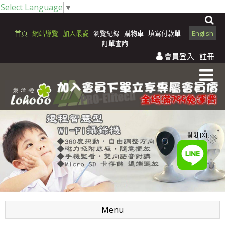
Select Language
▼
首頁
網站導覽
加入最愛
瀏覽紀錄
購物車
填寫付款單
English
訂單查詢
會員登入
註冊
關閉 [X]
Menu