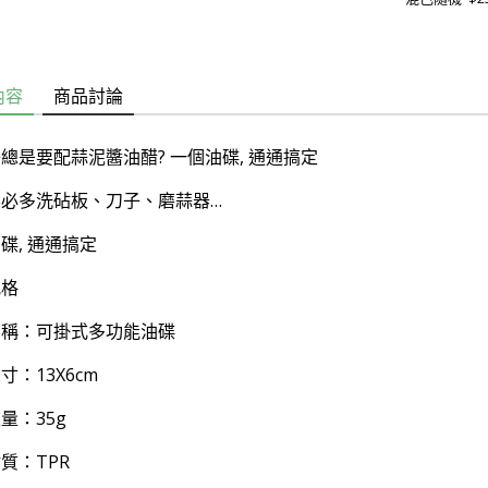
內容
商品討論
總是要配蒜泥醬油醋? 一個油碟, 通通搞定
不必多洗砧板、刀子、磨蒜器…
碟, 通通搞定
規格
名稱：可掛式多功能油碟
寸：13X6cm
量：35g
質：TPR