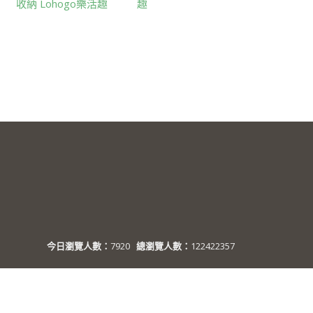
收納 Lohogo樂活趣
趣
今日瀏覽人數：
7920
總瀏覽人數：
122422357