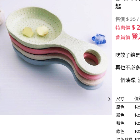
趣
售價 $
35 /
$ 
特惠價
登
會員價
吃餃子總是
再也不必
一個油碟,
尺寸
價
原色
$2
粉色
$2
藍色
$2
綠色
$2
混色隨機
$2