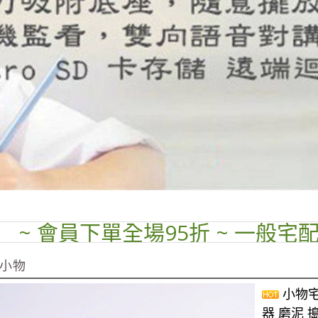
 會員下單全場95折 ~ 一般宅配運費$
小物
小物宅
器 磨泥 