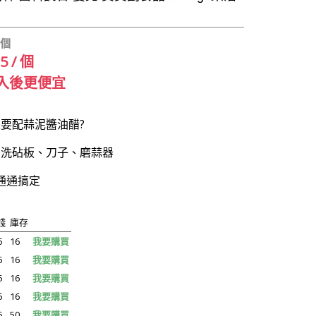
 個
25 / 個
入後更便宜
要配蒜泥醬油醋?
多洗砧板、刀子、磨蒜器
 通通搞定
錢
庫存
5
16
我要購買
5
16
我要購買
5
16
我要購買
5
16
我要購買
5
50
我要購買