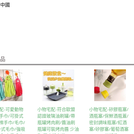
：中國
商品
配-可愛動物
小物宅配-符合歐盟
小物宅配-矽膠瓶塞/
手巾/可掛式
認證玻璃油刷罐/帶
酒瓶塞/保鮮酒瓶蓋/
擦手巾/毛巾/
瓶罐烤肉刷/醬油刷
密封調味瓶塞/紅酒
掛式毛巾/強吸
瓶罐可裝烤肉醬 少油
塞/矽膠塞/葡萄酒塞