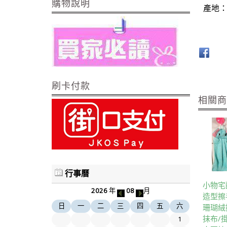
購物說明
產地
刷卡付款
相關
行事曆
小物宅
2026
年
08
月
造型擦
日
一
二
三
四
五
六
珊瑚絨
抹布/
1