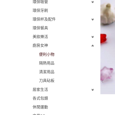
環保吸管
環保牙刷
環保杯及配件
環保餐具
美妝樂活
廚房女神
便利小物
隔熱用品
清潔用品
刀具砧板
居家生活
各式包類
休閒運動