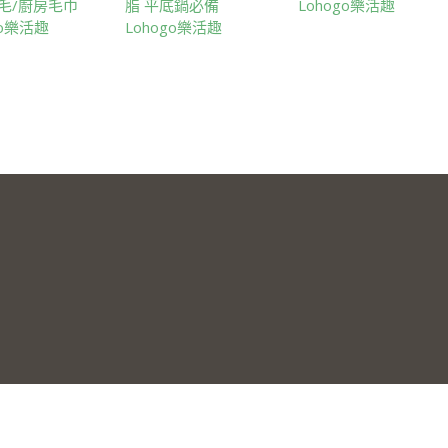
毛/廚房毛巾
脂 平底鍋必備
Lohogo樂活趣
go樂活趣
Lohogo樂活趣