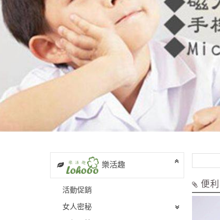
~
樂活趣
便利
活動促銷
女人密秘