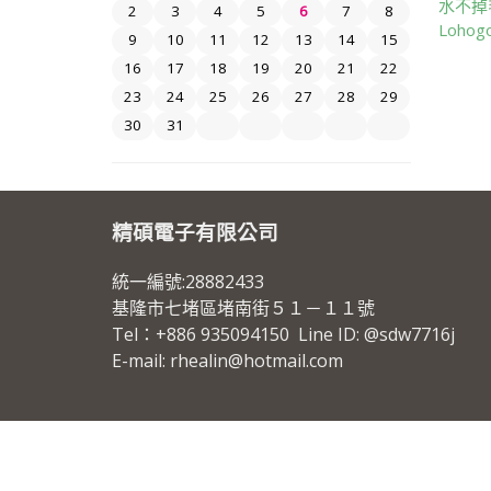
水不掉
2
3
4
5
6
7
8
Loho
9
10
11
12
13
14
15
16
17
18
19
20
21
22
23
24
25
26
27
28
29
30
31
精碩電子有限公司
統一編號:28882433
基隆市七堵區堵南街５１－１１號
Tel：+886 935094150 Line ID: @sdw7716j
E-mail: rhealin@hotmail.com