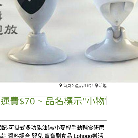
首頁
產品介紹
樂活趣
70 ~ 品名標示"小物宅配"運費再優惠
配-可掛式多功能油碟/小麥桿手動輔食研磨
搗蒜 醬料調合 嬰兒 寶寶副食品 Lohogo樂活