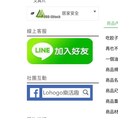
文具3C
居家安全
商品
線上客服
吃餃子
再也
一個油
商品
社團互動
商品
商品尺
商品重
商品材