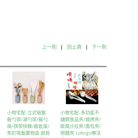
上一則
|
回上頁
|
下一則
小物宅配-立式吸盤
小物宅配-多功能不
飯勺架/湯勺架/飯勺
鏽鋼食品夾/燒烤夾/
座/筷架快嫁/飯匙座/
歐風沙拉夾/面包夾/
免釘吸盤置物盒 廚房
撈麵夾 Lohogo樂活