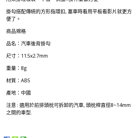
掛勾搭配傳統的方形指環扣, 塞車時看用平板看影片就更方
便了。
商品規格
品名：汽車後背掛勾
尺寸：11.5x2.7mm
重量：8g
材質：ABS
產地：中國
注意 : 適用於前排頭枕可拆卸的汽車, 頭枕桿直徑8~14mm
之間的車型.