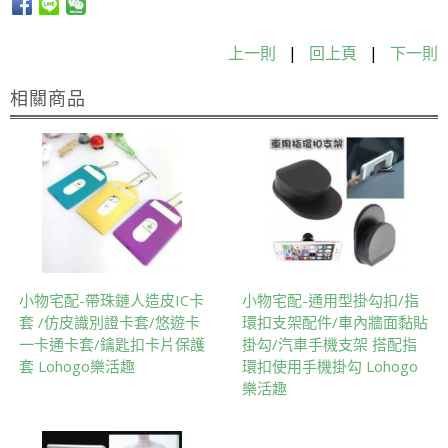
上一則
|
回上頁
|
下一則
相關商品
小物宅配-帶珠鏈人造皮IC卡
小物宅配-通用型掛勾扣/指
套 /仿皮識別證卡套/悠遊卡
環扣支架配件/車內牆面黏貼
一卡通卡套/鑰匙扣卡片保護
掛勾/汽車手機支架 搭配指
套 Lohogo樂活趣
環扣使用手機掛勾 Lohogo
樂活趣