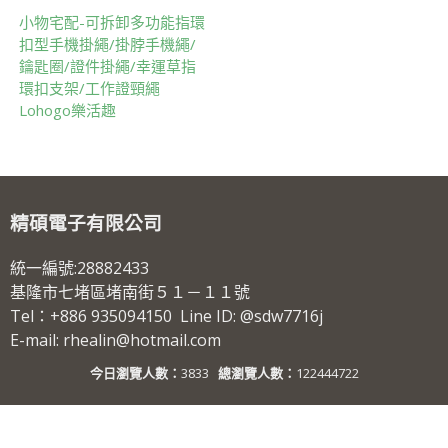
小物宅配-可拆卸多功能指環
扣型手機掛繩/掛脖手機繩/
鑰匙圈/證件掛繩/幸運草指
環扣支架/工作證頸繩
Lohogo樂活趣
精碩電子有限公司
統一編號:28882433
基隆市七堵區堵南街５１－１１號
Tel：+886 935094150 Line ID: @sdw7716j
E-mail: rhealin@hotmail.com
今日瀏覽人數：
3833
總瀏覽人數：
122444722