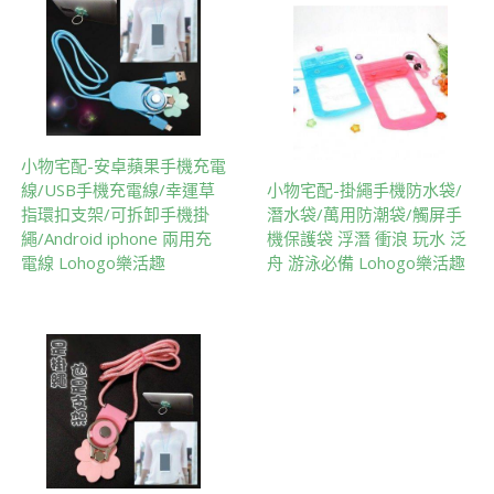
小物宅配-安卓蘋果手機充電
線/USB手機充電線/幸運草
小物宅配-掛繩手機防水袋/
指環扣支架/可拆卸手機掛
潛水袋/萬用防潮袋/觸屏手
繩/Android iphone 兩用充
機保護袋 浮潛 衝浪 玩水 泛
電線 Lohogo樂活趣
舟 游泳必備 Lohogo樂活趣