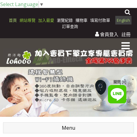
Select Language
▼
首頁
網站導覽
加入最愛
瀏覽紀錄
購物車
填寫付款單
English
訂單查詢
會員登入
註冊
關閉 [X]
Menu