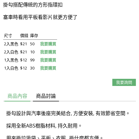
掛勾搭配傳統的方形指環扣
塞車時看用平板看影片就更方便了
尺寸
價錢
庫存
2入黑色
$21
50
我要購買
2入白色
$21
10
我要購買
1入黑色
$12
99
我要購買
1入白色
$12
30
我要購買
我要詢問
商品內容
商品討論
掛勾設計與汽車後座完美結合, 方便安裝, 有效節省空間。
採用全新ABS樹脂材料, 持久耐用。
用來掛垃圾袋、平板、衣服…掛什麼都方便。