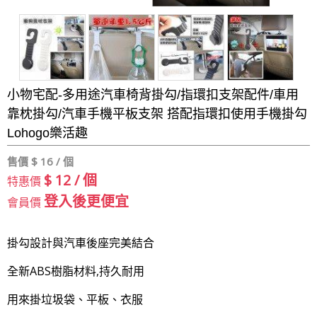
小物宅配-多用途汽車椅背掛勾/指環扣支架配件/車用
靠枕掛勾/汽車手機平板支架 搭配指環扣使用手機掛勾
Lohogo樂活趣
售價 $
16 / 個
$ 12 / 個
特惠價
登入後更便宜
會員價
掛勾設計與汽車後座完美結合
全新ABS樹脂材料,持久耐用
用來掛垃圾袋、平板、衣服