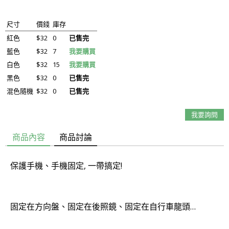
尺寸
價錢
庫存
紅色
$32
0
已售完
藍色
$32
7
我要購買
白色
$32
15
我要購買
黑色
$32
0
已售完
混色隨機
$32
0
已售完
我要詢問
商品內容
商品討論
保護手機、手機固定, 一帶搞定!
固定在方向盤、固定在後照鏡、固定在自行車龍頭…