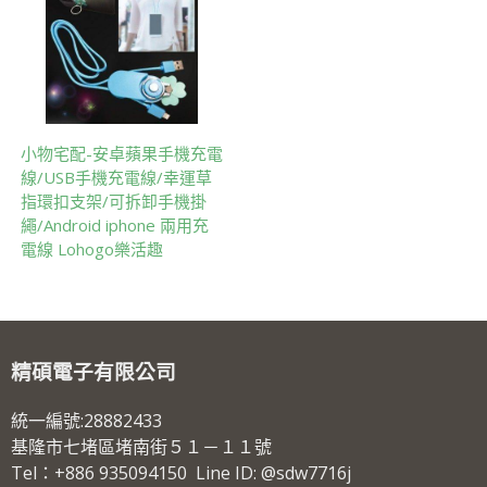
小物宅配-安卓蘋果手機充電
線/USB手機充電線/幸運草
指環扣支架/可拆卸手機掛
繩/Android iphone 兩用充
電線 Lohogo樂活趣
精碩電子有限公司
統一編號:28882433
基隆市七堵區堵南街５１－１１號
Tel：+886 935094150 Line ID: @sdw7716j