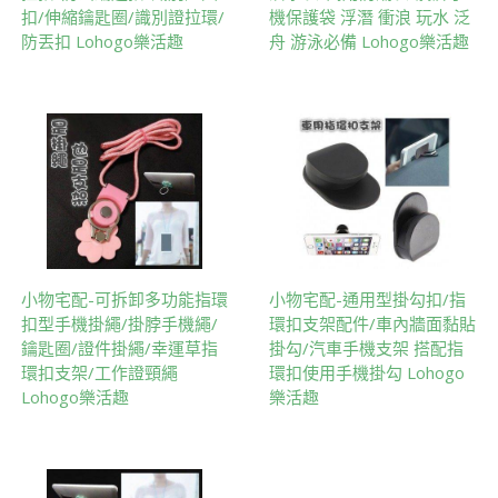
扣/伸縮鑰匙圈/識別證拉環/
機保護袋 浮潛 衝浪 玩水 泛
防丟扣 Lohogo樂活趣
舟 游泳必備 Lohogo樂活趣
小物宅配-可拆卸多功能指環
小物宅配-通用型掛勾扣/指
扣型手機掛繩/掛脖手機繩/
環扣支架配件/車內牆面黏貼
鑰匙圈/證件掛繩/幸運草指
掛勾/汽車手機支架 搭配指
環扣支架/工作證頸繩
環扣使用手機掛勾 Lohogo
Lohogo樂活趣
樂活趣