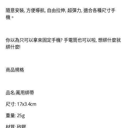
隨意安裝, 方便導航, 自由拉伸, 超彈力, 適合各種尺寸手
機。
你以為只可以拿來固定手機? 手電筒也可以啦, 想綁什麼就
綁什麼!
商品規格
品名:萬用綁帶
尺寸: 17x3.4cm
重量: 25g
材質: 矽膠