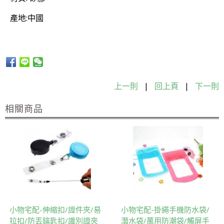
產地:中國
上一則
|
回上頁
|
下一則
相關商品
小物宅配-伸縮扣/證件夾/易
小物宅配-掛繩手機防水袋/
拉扣/防丟鑰匙扣/識別證夾
潛水袋/萬用防潮袋/觸屏手