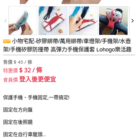
小物宅配-矽膠綁帶/萬用綁帶/車燈架/手機架/水壺
架/手機矽膠防撞帶 高彈力手機保護套 Lohogo樂活趣
售價 $
45 / 條
$ 32 / 條
特惠價
登入後更便宜
會員價
保護手機、手機固定,一帶搞定!
固定在方向盤
固定在後照鏡
固定在自行車龍頭…