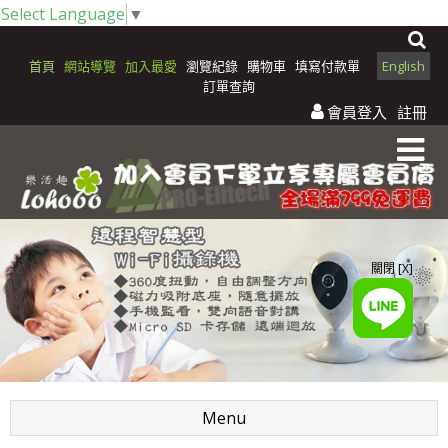
Select Language
▼
首頁
網站導覽
加入最愛
瀏覽紀錄
購物車
填寫付款單
English
訂單查詢
會員登入
註冊
關閉 [X]
Menu