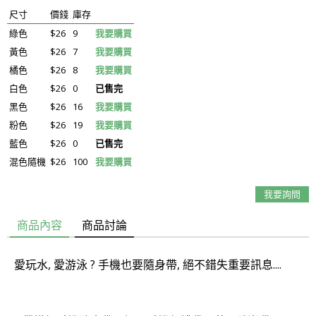
尺寸
價錢
庫存
綠色
$26
9
我要購買
黃色
$26
7
我要購買
橘色
$26
8
我要購買
白色
$26
0
已售完
黑色
$26
16
我要購買
粉色
$26
19
我要購買
藍色
$26
0
已售完
混色隨機
$26
100
我要購買
我要詢問
商品內容
商品討論
愛玩水, 愛游泳 ? 手機也要隨身帶, 絕不錯失重要訊息....