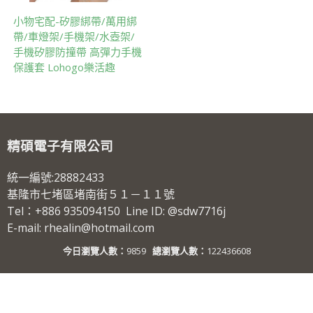
小物宅配-矽膠綁帶/萬用綁
帶/車燈架/手機架/水壺架/
手機矽膠防撞帶 高彈力手機
保護套 Lohogo樂活趣
精碩電子有限公司
統一編號:28882433
基隆市七堵區堵南街５１－１１號
Tel：+886 935094150 Line ID: @sdw7716j
E-mail: rhealin@hotmail.com
今日瀏覽人數：
9859
總瀏覽人數：
122436608