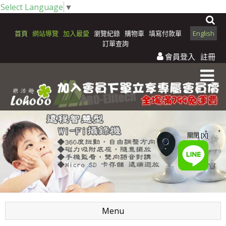
Select Language
▼
首頁
網站導覽
加入最愛
瀏覽紀錄
購物車
填寫付款單
English
訂單查詢
會員登入
註冊
關閉 [X]
Menu