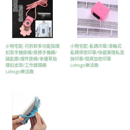
小物宅配-可拆卸多功能指環
小物宅配-亂碼印章/滾輪式
扣型手機掛繩/掛脖手機繩/
亂碼保密印章/快遞單隱私塗
鑰匙圈/證件掛繩/幸運草指
抹印章/個資加密印章
環扣支架/工作證頸繩
Lohogo樂活趣
Lohogo樂活趣