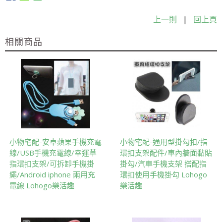
上一則
|
回上頁
相關商品
小物宅配-安卓蘋果手機充電
小物宅配-通用型掛勾扣/指
線/USB手機充電線/幸運草
環扣支架配件/車內牆面黏貼
指環扣支架/可拆卸手機掛
掛勾/汽車手機支架 搭配指
繩/Android iphone 兩用充
環扣使用手機掛勾 Lohogo
電線 Lohogo樂活趣
樂活趣