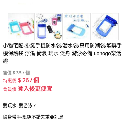
小物宅配-掛繩手機防水袋/潛水袋/萬用防潮袋/觸屏手
機保護袋 浮潛 衝浪 玩水 泛舟 游泳必備 Lohogo樂活
趣
售價 $
35 / 個
$ 26 / 個
特惠價
登入後更便宜
會員價
愛玩水, 愛游泳 ?
隨身帶手機,絕不錯失重要訊息