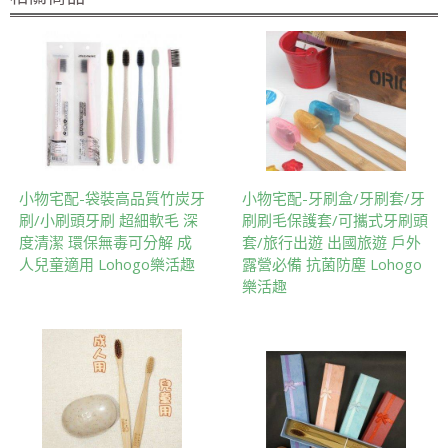
小物宅配-袋裝高品質竹炭牙
小物宅配-牙刷盒/牙刷套/牙
刷/小刷頭牙刷 超細軟毛 深
刷刷毛保護套/可攜式牙刷頭
度清潔 環保無毒可分解 成
套/旅行出遊 出國旅遊 戶外
人兒童適用 Lohogo樂活趣
露營必備 抗菌防塵 Lohogo
樂活趣