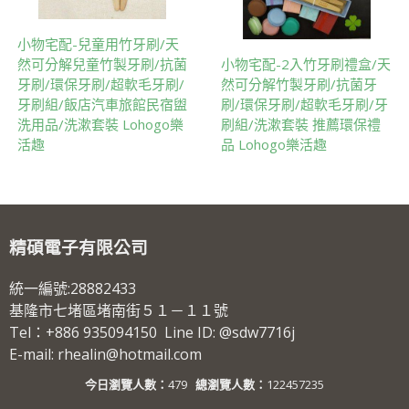
小物宅配-兒童用竹牙刷/天
然可分解兒童竹製牙刷/抗菌
小物宅配-2入竹牙刷禮盒/天
牙刷/環保牙刷/超軟毛牙刷/
然可分解竹製牙刷/抗菌牙
牙刷組/飯店汽車旅館民宿盥
刷/環保牙刷/超軟毛牙刷/牙
洗用品/洗漱套裝 Lohogo樂
刷組/洗漱套裝 推薦環保禮
活趣
品 Lohogo樂活趣
精碩電子有限公司
統一編號:28882433
基隆市七堵區堵南街５１－１１號
Tel：+886 935094150 Line ID: @sdw7716j
E-mail: rhealin@hotmail.com
今日瀏覽人數：
479
總瀏覽人數：
122457235