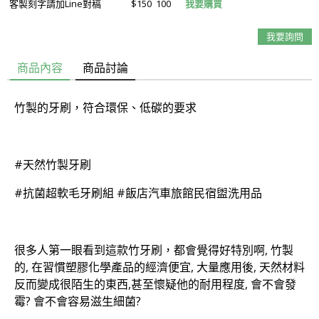
客製刻字請加Line對稿
$150
100
我要購買
我要詢問
商品內容
商品討論
竹製的牙刷，符合環保、低碳的要求
#天然竹製牙刷
#抗菌超軟毛牙刷組 #飯店汽車旅館民宿盥洗用品
很多人第一眼看到這款竹牙刷，都會覺得好特別啊, 竹製
的, 在習慣塑膠化學產品的經濟便宜, 大量應用後, 天然材料
反而變成很陌生的東西,甚至懷疑他的耐用程度, 會不會發
霉? 會不會容易滋生細菌?