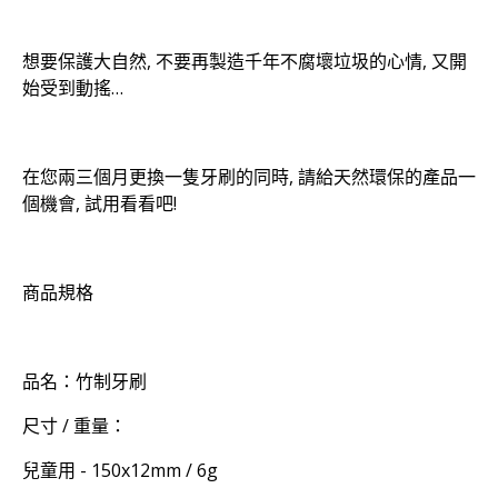
想要保護大自然, 不要再製造千年不腐壞垃圾的心情, 又開
始受到動搖…
在您兩三個月更換一隻牙刷的同時, 請給天然環保的產品一
個機會, 試用看看吧!
商品規格
品名：竹制牙刷
尺寸 / 重量：
兒童用 - 150x12mm / 6g