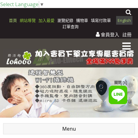
Select Language
▼
首頁
網站導覽
加入最愛
瀏覽紀錄
購物車
填寫付款單
English
訂單查詢
會員登入
註冊
關閉 [X]
Menu