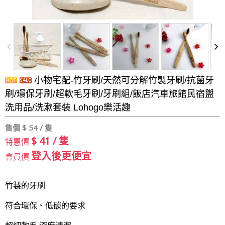
小物宅配-竹牙刷/天然可分解竹製牙刷/抗菌牙
刷/環保牙刷/超軟毛牙刷/牙刷組/飯店汽車旅館民宿盥
洗用品/洗漱套裝 Lohogo樂活趣
售價 $
54 / 隻
$ 41 / 隻
特惠價
登入後更便宜
會員價
竹製的牙刷
符合環保、低碳的要求