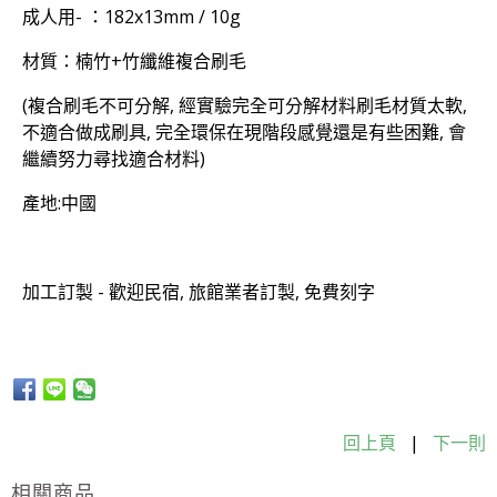
成人用- ：182x13mm / 10g
材質：楠竹+竹纖維複合刷毛
(複合刷毛不可分解, 經實驗完全可分解材料刷毛材質太軟,
不適合做成刷具, 完全環保在現階段感覺還是有些困難, 會
繼續努力尋找適合材料)
產地:中國
加工訂製 - 歡迎民宿, 旅館業者訂製, 免費刻字
回上頁
|
下一則
相關商品