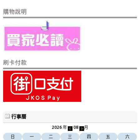
購物說明
刷卡付款
行事曆
2026
年
08
月
日
一
二
三
四
五
六