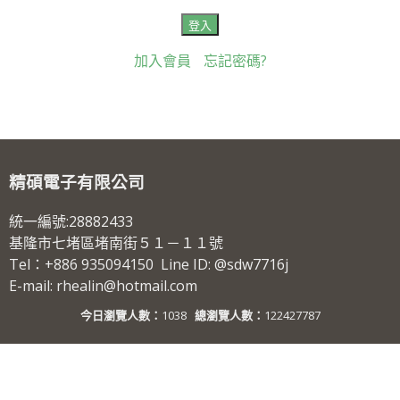
加入會員
忘記密碼?
精碩電子有限公司
統一編號:28882433
基隆市七堵區堵南街５１－１１號
Tel：+886 935094150 Line ID: @sdw7716j
E-mail: rhealin@hotmail.com
今日瀏覽人數：
1038
總瀏覽人數：
122427787