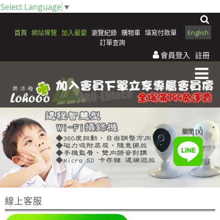
Select Language
▼
首頁
網站導覽
加入最愛
瀏覽紀錄
購物車
填寫付款單
English
訂單查詢
會員登入
註冊
關閉 [X]
線上客服